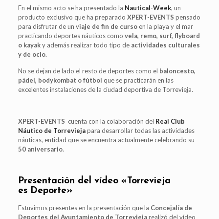
En el mismo acto se ha presentado la
Nautical-Week
, un
producto exclusivo que ha preparado
XPERT-EVENTS
pensado
para disfrutar de un v
iaje de fin de curso
en la playa y el mar
practicando deportes náuticos como
vela, remo, surf, flyboard
o kayak
y además realizar todo tipo de
actividades culturales
y de ocio.
No se dejan de lado el resto de deportes como el
baloncesto,
pádel, bodykombat o fútbol
que se practicarán en las
excelentes instalaciones de la ciudad deportiva de Torrevieja.
XPERT-EVENTS
cuenta con la colaboración del
Real Club
Náutico de Torrevieja
para desarrollar todas las actividades
náuticas, entidad que se encuentra actualmente celebrando su
50 aniversario
.
Presentación del vídeo
«Torrevieja
es Deporte»
Estuvimos presentes en la presentación que la
Concejalía de
Deportes del Ayuntamiento de Torrevieja
realizó del vídeo